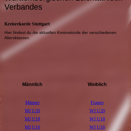
Verbandes
Kreisrekorde Stuttgart
Hier findest du die aktuellen Kreisrekorde der verschiedenen
Altersklassen.
Männlich
Weiblich
Männer
Frauen
MJ U20
WJ U20
MJ U18
WJ U18
MJ U16
WJ U16