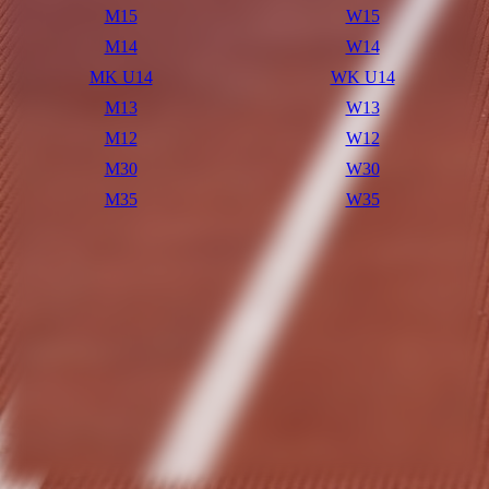
M15
W15
M14
W14
MK U14
WK U14
M13
W13
M12
W12
M30
W30
M35
W35